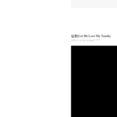
입춘(Let Me Love My Youth)
* * *
2023. 9. 9. 18:14
from