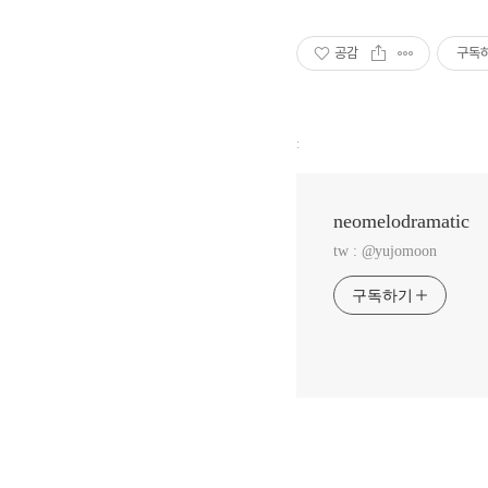
공감
구독
:
neomelodramatic
tw : @yujomoon
구독하기