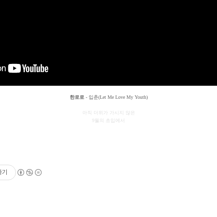
한로로
- 입춘(Let Me Love My Youth)
아직 더위가 가시지 않은
9월의 초입에서
하기