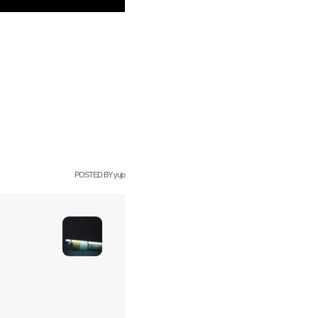
POSTED BY
yujo