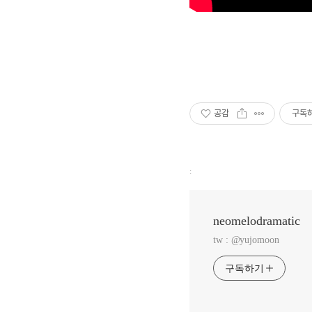
공감
구독
:
neomelodramatic
tw : @yujomoon
구독하기