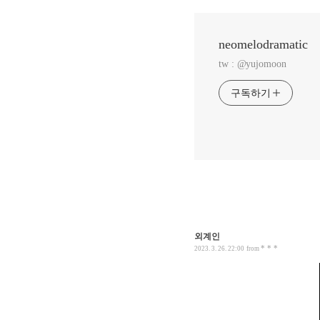
neomelodramatic
tw : @yujomoon
구독하기
외계인
* * *
2023. 3. 26. 22:00
from