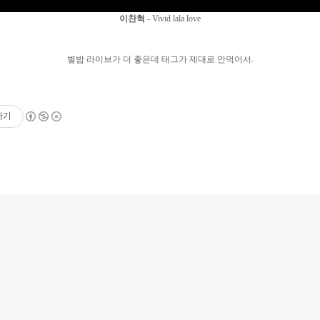
이찬혁
- Vivid lala love
별밤 라이브가 더 좋은데 태그가 제대로 안먹어서.
하기