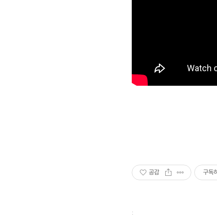
공감
구독
: