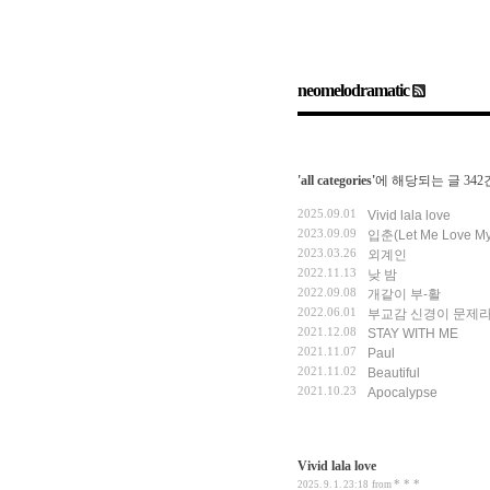
neomelodramatic
stbook
Admin
Write
sidebar open
'all categories'
에 해당되는 글 342
2025.09.01
Vivid lala love
2023.09.09
입춘(Let Me Love My
2023.03.26
외계인
2022.11.13
낮 밤
2022.09.08
개같이 부-활
2022.06.01
부교감 신경이 문제
2021.12.08
STAY WITH ME
2021.11.07
Paul
2021.11.02
Beautiful
2021.10.23
Apocalypse
Vivid lala love
* * *
2025. 9. 1. 23:18
from