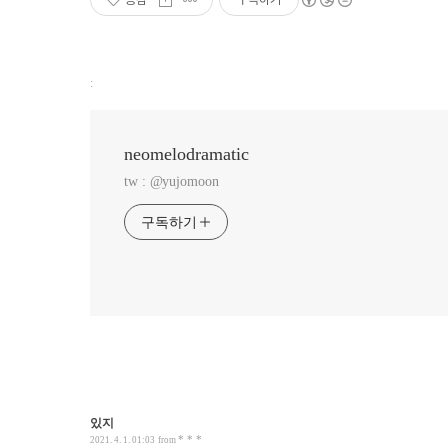
:
neomelodramatic
tw : @yujomoon
구독하기
있지
* * *
2021. 4. 1. 01:03
from