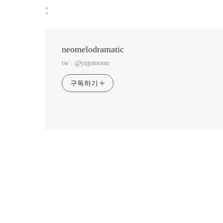
:
neomelodramatic
tw : @yujomoon
구독하기