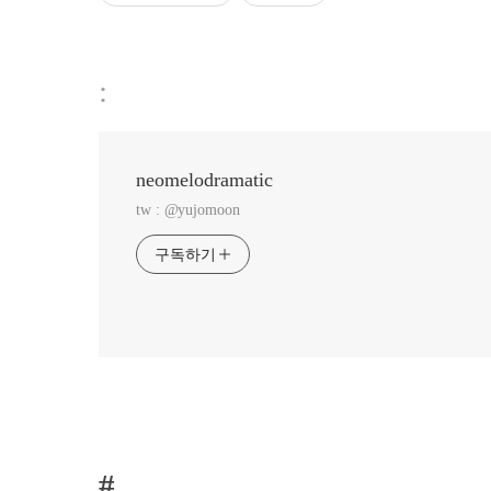
:
neomelodramatic
tw : @yujomoon
구독하기
#