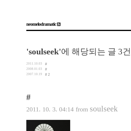
neomelodramatic
'soulseek'
에 해당되는 글 3건
2011.10.03
#
2008.01.03
#
2007.10.19
#
2
#
soulseek
2011. 10. 3. 04:14
from