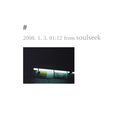
#
soulseek
2008. 1. 3. 01:12
from