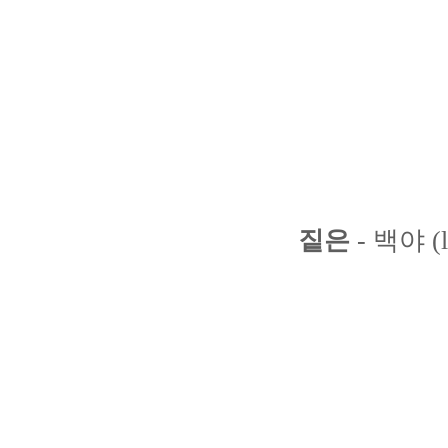
짙은
- 백야 (l