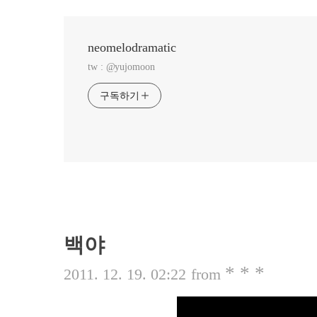
neomelodramatic
tw : @yujomoon
구독하기
백야
* * *
2011. 12. 19. 02:22
from