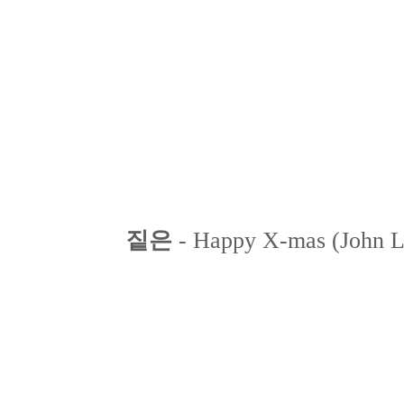
짙은
- Happy X-mas (John L