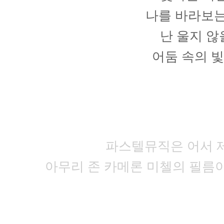
나를 바라보는
난 울지 않
어둠 속의 
파스텔뮤직은 어서 제
아무리 존 카메론 미첼의 필름이